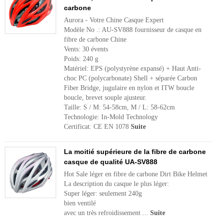
carbone
Aurora - Votre Chine Casque Expert
Modèle No .: AU-SV888 fournisseur de casque en
fibre de carbone Chine
Vents: 30 évents
Poids: 240 g
Matériel: EPS (polystyrène expansé) + Haut Anti-
choc PC (polycarbonate) Shell + séparée Carbon
Fiber Bridge, jugulaire en nylon et ITW boucle
boucle, brevet souple ajusteur.
Taille: S / M: 54-58cm, M / L: 58-62cm
Technologie: In-Mold Technology
Certificat: CE EN 1078
Suite
La moitié supérieure de la fibre de carbone
casque de qualité UA-SV888
Hot Sale léger en fibre de carbone Dirt Bike Helmet
La description du casque le plus léger:
Super léger: seulement 240g
bien ventilé
avec un très refroidissement ...
Suite