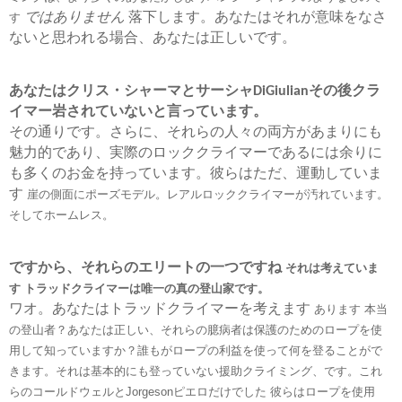
す
ではありません
落下します。あなたはそれが意味をなさ
ないと思われる場合、あなたは正しいです。
あなたはクリス・シャーマとサーシャDiGiulianその後クラ
イマー岩されていないと言っています。
その通りです。さらに、それらの人々の両方があまりにも
魅力的であり、実際のロッククライマーであるには余りに
も多くのお金を持っています。彼らはただ、運動していま
す
崖の側面にポーズモデル。レアルロッククライマーが汚れています。
そしてホームレス。
ですから、それらのエリートの一つですね
それは考えていま
す
トラッドクライマーは唯一の真の登山家です。
ワオ。あなたはトラッドクライマーを考えます
あります
本当
の登山者？あなたは正しい、それらの臆病者は保護のためのロープを使
用して知っていますか？誰もがロープの利益を使って何を登ることがで
きます。それは基本的にも登っていない援助クライミング、です。これ
らのコールドウェルとJorgesonピエロだけでした
彼らはロープを使用