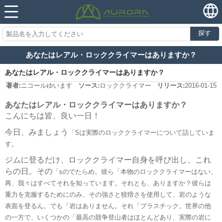
探す
あなたはレアル・ロッククライマーはありますか？
あなたはレアル・ロッククライマーはありますか？
著者:
ニコールゆいます
ソース:
ロッククライマー
リリース:
2016-01-15
あなたはレアル・ロッククライマーはありますか？
こんにちは皆、良い一日！
今日、みましょう
「
Sは実際のロッククライマーについて話していま
す。
ジムに登るだけ、ロッククライマー自身を呼び出し、これ
らの日。その
「
sのでたらめ。彼ら
「
本物のロッククライマーはない、
再、我々はすべてそれを知っています。それとも、ありますか？彼らは
重力を克服するためにのみ、その強さと狡猾さを使用して、岩のような
表面を登るん。でも
「
岩はありません。それ
「
プラスチック。世界の他
の一方で、いくつかの
「
最高の競争登山者はほとんどあり、実際の岩に