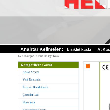
Anahtar Kelimeler :
bisiklet kaskı
At Kas
Ev
>
Kategori
>
Buz Hokeyi Kask
Kategorilere Gözat
1
Ar-Ge Servisi
Yeni Tasarımlar
Yetişkin Bisiklet kask
Çocuklar kask
Skate kask
Kaya tırmanışı kask