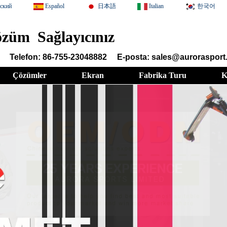
сский
Español
日本語
Italian
한국어
züm Sağlayıcınız
Telefon: 86-755-23048882
E-posta: sales@auroraspor
Çözümler
Ekran
Fabrika Turu
K