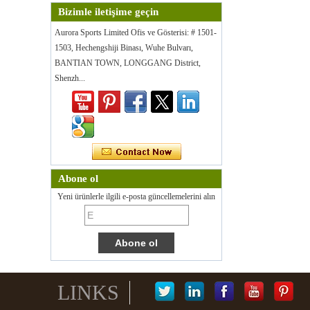
Bizimle iletişime geçin
Aurora Sports Limited Ofis ve Gösterisi: # 1501-
1503, Hechengshiji Binası, Wuhe Bulvarı,
BANTIAN TOWN, LONGGANG District,
Shenzh...
Abone ol
Yeni ürünlerle ilgili e-posta güncellemelerini alın
LINKS