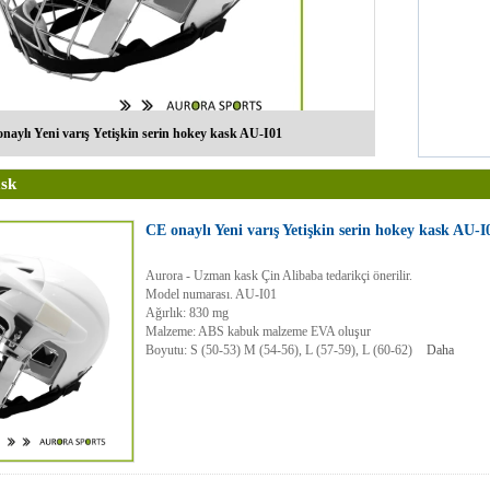
Buz Pateni KaskL
Buz Hokeyi KaskL
Karbon Fiber ParçalarıL
Akıllı kaskL
naylı Yeni varış Yetişkin serin hokey kask AU-I01
Su sporları kaskL
kask AksesuarlarıL
sk
CE onaylı Yeni varış Yetişkin serin hokey kask AU-I
Aurora - Uzman kask Çin Alibaba tedarikçi önerilir.
Model numarası. AU-I01
Ağırlık: 830 mg
Malzeme: ABS kabuk malzeme EVA oluşur
Boyutu: S (50-53) M (54-56), L (57-59), L (60-62)
Daha