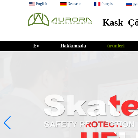
English
Deutsche
français
ру
Kask Çö
Ev
Hakkımızda
ürünleri