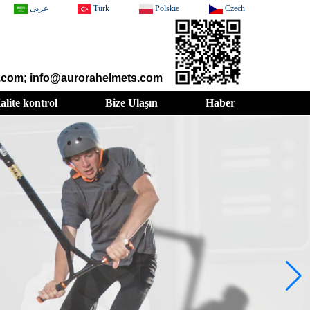
عربى
Türk
Polskie
Czech
t.com; info@aurorahelmets.com
alite kontrol
Bize Ulaşın
Haber