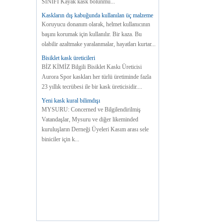
SINIFI Kayak kask bölünmü...
Kaskların dış kabuğunda kullanılan üç malzeme
Koruyucu donanım olarak, helmet kullanıcının
başını korumak için kullanılır. Bir kaza. Bu
olabilir azaltmake yaralanmalar, hayatları kurtar...
Bisiklet kask üreticileri
BİZ KİMİZ Bilgili Bisiklet Kaskı Üreticisi
Aurora Spor kaskları her türlü üretiminde fazla
23 yıllık tecrübesi ile bir kask üreticisidir....
Yeni kask kural bilimdışı
MYSURU: Concerned ve Bilgilendirilmiş
Vatandaşlar, Mysuru ve diğer likeminded
kuruluşların Derneği Üyeleri Kasım arası sele
biniciler için k...