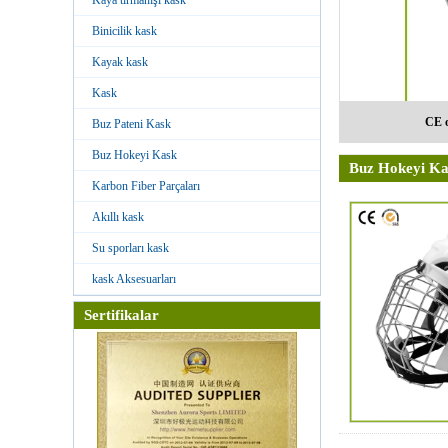
Binicilik kask
Kayak kask
Kask
CE o
Buz Pateni Kask
Buz Hokeyi Kask
Buz Hokeyi Ka
Karbon Fiber Parçaları
Akıllı kask
Su sporları kask
kask Aksesuarları
Sertifikalar