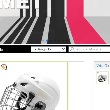
kı
Tüm Kategoriler
Ar-Ge ServisiL
Yeni TasarımlarL
Ürün:% s
Yetişkin Bisiklet kaskL
Çocuklar kaskL
Skate kaskL
Kaya tırmanışı kaskL
Binicilik kaskL
Kayak kaskL
KaskL