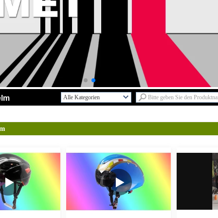
elm
Alle Kategorien
F & E-DienstL
Neue DesignsL
lm
Erwachsenen
FahrradhelmL
KinderhelmL
SkatehelmL
Klettern HelmL
ReithelmL
SkihelmL