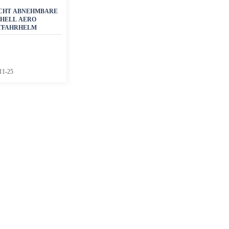
ICHT ABNEHMBARE
SHELL AERO
TFAHRHELM
11-25