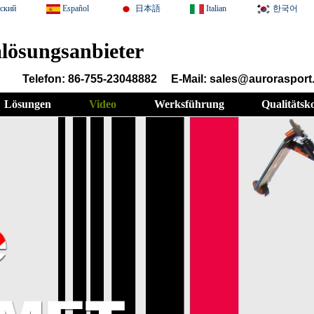
сский
Español
日本語
Italian
한국어
lösungsanbieter
Telefon: 86-755-23048882
E-Mail: sales@auroraspor
Lösungen
Video
Werksführung
Qualitätsk