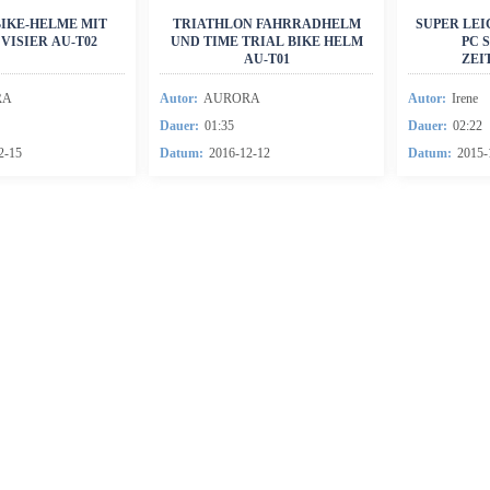
SchutzhelmL
BIKE-HELME MIT
TRIATHLON FAHRRADHELM
SUPER LE
Ice Skating HelmL
VISIER AU-T02
UND TIME TRIAL BIKE HELM
PC 
AU-T01
ZEI
Eishockey-HelmL
Carbon-TeileL
RA
Autor:
AURORA
Autor:
Irene
Dauer:
01:35
Dauer:
02:22
Smart HelmL
2-15
Datum:
2016-12-12
Datum:
2015-
Watersport Helm.L
HelmzubehörL