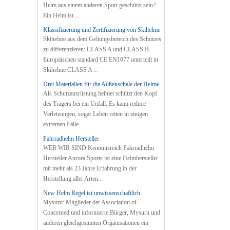
Helm aus einem anderen Sport geschützt sein?
Ein Helm ist ...
Klassifizierung und Zertifizierung von Skihelme
Skihelme aus dem Geltungsbereich des Schutzes
zu differenzieren: CLASS A und CLASS B.
Europäischen standard CE EN1077 unterteilt in
Skihelme CLASS A ...
Drei Materialien für die Außenschale der Helme
Als Schutzausrüstung helmet schützt den Kopf
des Trägers bei ein Unfall. Es kann reduce
Verletzungen, sogar Leben retten in einigen
extremen Fälle...
Fahrradhelm Hersteller
WER WIR SIND Kenntnisreich Fahrradhelm
Hersteller Aurora Sports ist eine Helmhersteller
mit mehr als 23 Jahre Erfahrung in der
Herstellung aller Arten...
New Helm Regel ist unwissenschaftlich
Mysuru: Mitglieder der Association of
Concerned und informierte Bürger, Mysuru und
anderen gleichgesinnten Organisationen ein