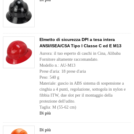
Elmetto di sicurezza DPI a tesa intera
ANSI/ISEA/CSA Tipo l Classe C ed E M13
Aurora: il tuo esperto di caschi in Cina, Alibaba
Fornitore altamente raccomandato.
Modello n.: AU-M13
Prese d'aria: 18 prese d'aria
Peso: 540 g
Materiale: guscio in ABS sistema di sospensione a
cinghia a 4 punti, regolazione, sottogola in nylon e
fibbia ITW, due slot per il montaggio della
protezione dell'udito.
Taglia: M (55-62 cm)
Di più
Di più