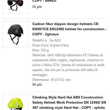
COPY - be9c2i
Di più
Carbon fiber dippen design helmets CE
EN397/CE EN12492 helmet for construction -
COPY - 2ghmun
Modello n.: Au-M12
Prese d'aria: 8 prese d'aria
Peso: 550 g
Materiale: shell ABS/pp imbottitura PU Sistema di
sospensione della cinghia, regolazione, cinturino in
nylon e fibbia ITW, sistema di ventilazione in mesh
argento, due slot per la protezione dell'udito di
montaggio.
Dimensione: M (55-62 cm)
Di più
Climbing Style Hard Hat ABS Construction
Safety Helmet Work Protective EN 12492/ EN
397 climbing style Hard Hat - COPY - rpfolw