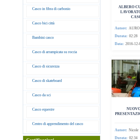
ALBERO C
Casco in fibra di carbonio
LAVORAT
CAS
Casco bici città
Autore:
AURO
Durata:
02:28
Bambini casco
Data:
2016-12-
Casco di arrampicata su roccia
Casco di sicurezza
Casco di skateboard
Casco da sci
NUOVO
Casco equestre
PRESENTAZI
Centro di apprendimento del casco
Autore:
Nicole
Durata:
02:34
Certificazioni