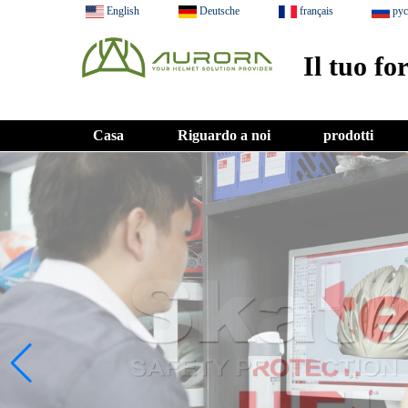
English
Deutsche
français
ру
Il tuo fo
Casa
Riguardo a noi
prodotti