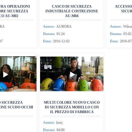
URA OPERAZIONI
CASCO DI SICUREZZA
ACCESSO
Casco di sicurezzaL
ORE SICUREZZA
INDUSTRIALE COSTRUZIONE
SICUR
Pattinaggio su ghiaccio
CO AU-M02
AU-M04
CascoL
RA
Autore:
AURORA
Autore:
Wilso
Hockey su ghiaccio CascoL
Durata:
01:24
Durata:
05:02
Le parti in fibra di
carbonioL
07
Data:
2016-12-02
Data:
2016-07
Casco intelligenteL
Casco di sport acquaticoL
Casco AccessoriL
 SICUREZZA
MULTI COLORE NUOVO CASCO
ONE SCUDO OCCHI
DI SICUREZZA MODELLO CON
IL PREZZO DI FABBRICA
Autore:
kory
Durata:
04:00