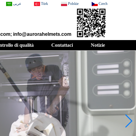
عربى
Türk
Polskie
Czech
t.com; info@aurorahelmets.com
trollo di qualità
Contattaci
Notizie