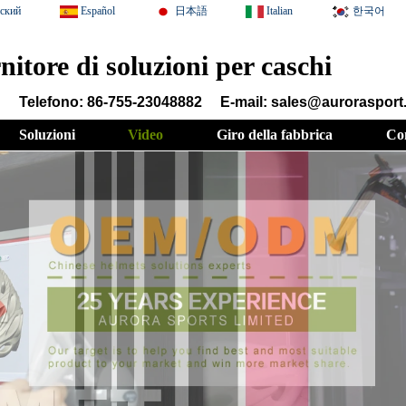
сский
Español
日本語
Italian
한국어
rnitore di soluzioni per caschi
Telefono: 86-755-23048882
E-mail: sales@auroraspor
Soluzioni
Video
Giro della fabbrica
Con