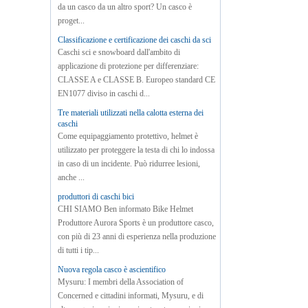
da un casco da un altro sport? Un casco è
proget...
Classificazione e certificazione dei caschi da sci
Caschi sci e snowboard dall'ambito di
applicazione di protezione per differenziare:
CLASSE A e CLASSE B. Europeo standard CE
EN1077 diviso in caschi d...
Tre materiali utilizzati nella calotta esterna dei
caschi
Come equipaggiamento protettivo, helmet è
utilizzato per proteggere la testa di chi lo indossa
in caso di un incidente. Può ridurree lesioni,
anche ...
produttori di caschi bici
CHI SIAMO Ben informato Bike Helmet
Produttore Aurora Sports è un produttore casco,
con più di 23 anni di esperienza nella produzione
di tutti i tip...
Nuova regola casco è ascientifico
Mysuru: I membri della Association of
Concerned e cittadini informati, Mysuru, e di