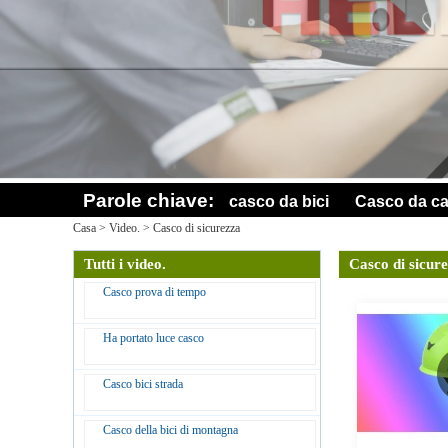
Parole chiave:
casco da bici
Casco da ca
Casa
>
Video.
>
Casco di sicurezza
Tutti i video.
Casco di sicur
Casco prova di tempo
Ha portato luce casco
Casco bici strada
Casco della bici di montagna