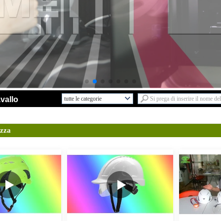
vallo
tutte le categorie
Servizio di ricerca e
sviluppoL
ezza
Nuovi disegniL
Casco bici adultoL
Casco bambiniL
Skate cascoL
Arrampicata su roccia
cascoL
Casco equestreL
Casco da sciL