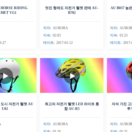
아이스 스케이팅 헬멧L
 HORSE RIDING
멋진 형에도 자전거 헬멧 판매 AU-
AU B037 
LMET VG1
B702
아이스 하키 헬멧L
탄소 섬유 부품L
저자:
AURORA
저자:
AURO
스마트 헬멧L
지속:
02:03
지속:
01:23
수상복 헬멧L
9-27
데이트:
2017-01-12
데이트:
2017-
헬멧 액세서리L
 도시 자전거 헬멧 AU
최고의 자전거 헬멧 LED 라이트 통
자석 가진 고
U02
합 AU-R5
투구
A
저자:
AURORA
저자:
AURO
지속:
01:16
지속:
01:31