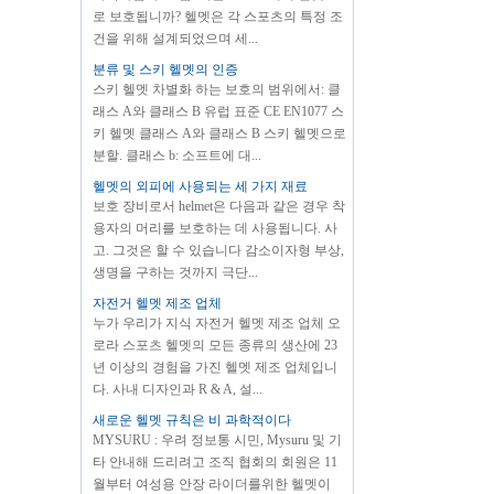
로 보호됩니까? 헬멧은 각 스포츠의 특정 조
건을 위해 설계되었으며 세...
분류 및 스키 헬멧의 인증
스키 헬멧 차별화 하는 보호의 범위에서: 클
래스 A와 클래스 B 유럽 표준 CE EN1077 스
키 헬멧 클래스 A와 클래스 B 스키 헬멧으로
분할. 클래스 b: 소프트에 대...
헬멧의 외피에 사용되는 세 가지 재료
보호 장비로서 helmet은 다음과 같은 경우 착
용자의 머리를 보호하는 데 사용됩니다. 사
고. 그것은 할 수 있습니다 감소이자형 부상,
생명을 구하는 것까지 극단...
자전거 헬멧 제조 업체
누가 우리가 지식 자전거 헬멧 제조 업체 오
로라 스포츠 헬멧의 모든 종류의 생산에 23
년 이상의 경험을 가진 헬멧 제조 업체입니
다. 사내 디자인과 R & A, 설...
새로운 헬멧 규칙은 비 과학적이다
MYSURU : 우려 정보통 시민, Mysuru 및 기
타 안내해 드리려고 조직 협회의 회원은 11
월부터 여성용 안장 라이더를위한 헬멧이