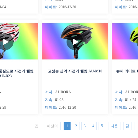
1-04
데이트:
2016-12-30
데이트:
2016-
고품질도로 자전거 헬멧
고성능 산악 자전거 헬멧 AU-M10
슈퍼 라이트 1
AU-B23
A
저자:
AURORA
저자:
AURO
지속:
01:23
지속:
01：24
2-29
데이트:
2016-12-20
데이트:
2016-
집
이전의
1
2
3
4
5
다음
끝