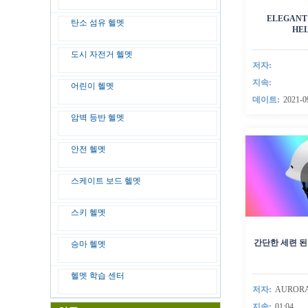
ELEGANT
탄소 섬유 헬멧
HE
도시 자전거 헬멧
저자:
지속:
어린이 헬멧
데이트:
2021-0
암벽 등반 헬멧
안전 헬멧
스케이트 보드 헬멧
스키 헬멧
간단한 세련 된
승마 헬멧
헬멧 학습 센터
저자:
AUROR
지속:
01:04