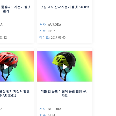
높은 품질의도 자전거 헬멧
멋진 여자 산악 자전거 헬멧 AU B93
환기
RA
저자:
AURORA
지속:
01:07
01-12
데이트:
2017-01-05
품질 먼지 자전거 헬멧
더블 인 몰드 어린이 등반 헬멧-AU-
 AU-BM12
M01
RA
저자:
AURORA
지속:
01:24