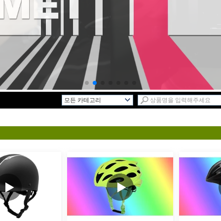
모든 카테고리
R & D 서비스L
새로운 디자인L
성인 자전거 헬멧L
아동 헬멧L
스케이트 헬멧L
등반 헬멧L
승마 헬멧L
스키 헬멧L
공사 헬멧L