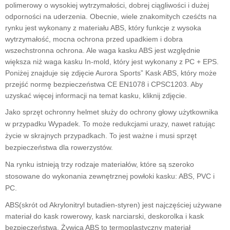
polimerowy o wysokiej wytrzymałości, dobrej ciągliwości i dużej
odporności na uderzenia
.
Obecnie,
wiele znakomitych
cześć
ts
na
rynku jest wykonany z materiału ABS, który
funkcje z
wysoka
wytrzymałość, mocna ochrona przed upadkiem i dobra
wszechstronna ochrona.
Ale waga kasku ABS jest względnie
większa niż waga kasku In-mold, który jest wykonany z PC + EPS.
Poniżej znajduje się zdjęcie Aurora Sports
”
Kask ABS, który może
przejść normę bezpieczeństwa CE EN1078 i CPSC1203. Aby
uzyskać więcej informacji na temat kasku, kliknij zdjęcie.
Jako sprzęt ochronny h
elmet służy do ochrony głowy użytkownika
w przypadku
Wypadek.
To może
redukcja
mi
urazy
,
nawet ratując
życie
w skrajnych przypadkach
. To jest ważne
i musi
sprzęt
bezpieczeństwa dla rowerzystów.
Na rynku istnieją trzy rodzaje materiałów, które są szeroko
stosowane do wykonania zewnętrznej powłoki kasku:
ABS, PVC i
PC.
ABS
(skrót od
Akrylonitryl
butadien-styren
)
jest
najczęściej używane
materiał do
kask rowerowy, kask narciarski, deskorolka i
kask
bezpieczeństwa.
Żywica ABS to termoplastyczny materiał