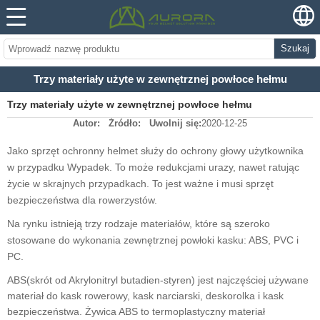
Szukaj
Trzy materiały użyte w zewnętrznej powłoce hełmu
Trzy materiały użyte w zewnętrznej powłoce hełmu
Autor:
Źródło:
Uwolnij się:
2020-12-25
Jako sprzęt ochronny h
elmet służy do ochrony głowy użytkownika
w przypadku
Wypadek.
To może
redukcja
mi
urazy
,
nawet ratując
życie
w skrajnych przypadkach
. To jest ważne
i musi
sprzęt
bezpieczeństwa dla rowerzystów.
Na rynku istnieją trzy rodzaje materiałów, które są szeroko
stosowane do wykonania zewnętrznej powłoki kasku:
ABS, PVC i
PC.
ABS
(skrót od
Akrylonitryl
butadien-styren
)
jest
najczęściej używane
materiał do
kask rowerowy, kask narciarski, deskorolka i
kask
bezpieczeństwa.
Żywica ABS to termoplastyczny materiał