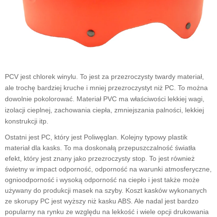
PCV
jest
chlorek winylu
. To jest
za
przezroczysty twardy materiał,
ale
trochę bardziej kruche i mniej
przezroczysty
t niż
PC
. To
można
dowolnie pokolorować
. Materiał PVC ma właściwości lekkiej wagi,
izolacji cieplnej, zachowania ciepła, zmniejszania palności, lekkiej
konstrukcji itp.
Ostatni jest
PC
, który jest
Poliwęglan
.
Kolejny typowy plastik
materiał
dla
kask
s. To
ma doskonałą przepuszczalność światła
efekt, który jest znany jako przezroczysty stop
.
To jest
również
świetny
w
impac
t
odporność,
odporność na warunki atmosferyczne,
ognioodporność i wysoką odporność na ciepło i jest
także może
używany do produkcji masek na szyby.
Koszt kasków wykonanych
ze skorupy PC jest wyższy niż kasku ABS. Ale nadal jest bardzo
popularny na rynku ze względu na lekkość i wiele opcji drukowania