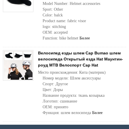
Model Number: Helmet accessories
Sport: Other
Color: balck
Product name: fabric visor
logo: stitching
OEM: accepted
Function: bike helmet
Более
Велосипед езды шлем Cap Bumao шлем
велосипеда Открытый езда Hat Маунтин-
роуд MTB Велоспорт Cap Hat
Место происхождения: Кита (материк)
Номер модели: Шлем аксессуары
Спорт: Другое
Цвет: Доры
Название продукта: ткань козырька
Логотип: сшивание
OEM: принято
Функция: шлем велосипеда
Более