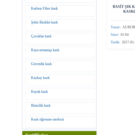
BASIT ŞIK 
Karbon Fiber kask
KASKL
Şehir Bisiklet kask
Yazar:
AURO
Süre:
01:04
Çocuklar kask
Tarih:
2017-01
Kaya tırmanışı kask
Güvenlik kask
Kaykay kask
Kayak kask
Binicilik kask
Kask öğrenme merkezi
Sertifikalar