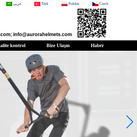
عربى
Türk
Polskie
Czech
t.com; info@aurorahelmets.com
alite kontrol
Bize Ulaşın
Haber