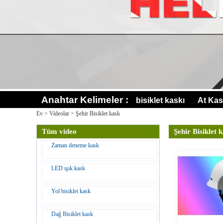
Anahtar Kelimeler :
bisiklet kaskı
At Kas
Ev
>
Videolar
>
Şehir Bisiklet kask
Tüm video
Şehir Bisiklet 
Zaman deneme kask
LED ışık kask
Yol bisiklet kask
Dağ Bisiklet kask