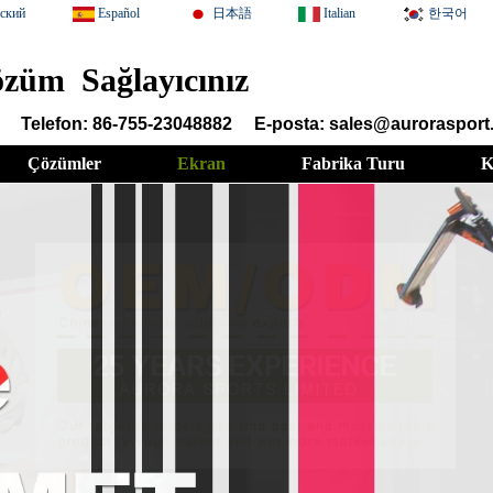
сский
Español
日本語
Italian
한국어
züm Sağlayıcınız
Telefon: 86-755-23048882
E-posta: sales@auroraspor
Çözümler
Ekran
Fabrika Turu
K