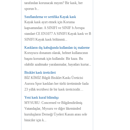
tarafından korunacak mıyım? Bir kask, her
sporun b...
Sınıflandırma ve sertifika Kayak kask
Kayak kask ayırt etmek için Koruma
kapsamından: A SINIFI ve SINIF b Avrupa
standart CE EN1077 A SINIFI Kayak kask ve B
SINIFI Kayak kask bölünmü...
Kaskların dış kabuğunda kullanılan üç malzeme
Koruyucu donanım olarak, helmet kullanıcının
başını korumak için kullanılır. Bir kaza. Bu
olabilir azaltmake yaralanmalar, hayatları kurtar...
Bisiklet kask üreticileri
BİZ KİMİZ Bilgili Bisiklet Kaskı Üreticisi
Aurora Spor kaskları her türlü üretiminde fazla
23 yıllık tecrübesi ile bir kask üreticisidir....
Yeni kask kural bilimdışı
MYSURU: Concerned ve Bilgilendirilmiş
Vatandaşlar, Mysuru ve diğer likeminded
kuruluşların Derneği Üyeleri Kasım arası sele
biniciler için k...