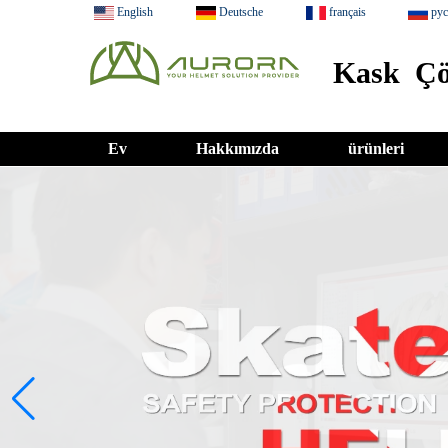
English
Deutsche
français
ру
Kask Çö
Ev
Hakkımızda
ürünleri