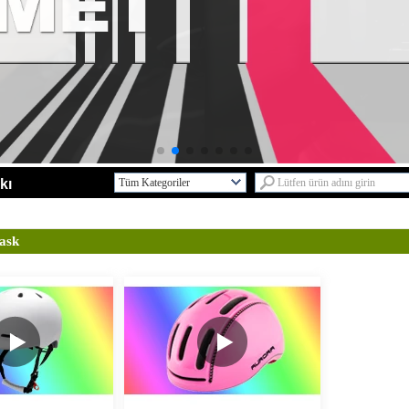
kı
Tüm Kategoriler
Ar-Ge ServisiL
Yeni TasarımlarL
kask
Yetişkin Bisiklet kaskL
Çocuklar kaskL
Skate kaskL
Kaya tırmanışı kaskL
Binicilik kaskL
Kayak kaskL
KaskL