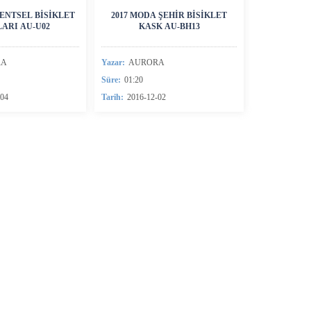
Buz Pateni KaskL
KENTSEL BISIKLET
2017 MODA ŞEHIR BISIKLET
ARI AU-U02
KASK AU-BH13
Buz Hokeyi KaskL
Karbon Fiber ParçalarıL
RA
Yazar:
AURORA
Akıllı kaskL
Süre:
01:20
Su sporları kaskL
-04
Tarih:
2016-12-02
kask AksesuarlarıL