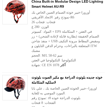
China Built-in Modular Design LED Lighting
Smart Helmet AU-R9
أورورا-خبير خوذة الصمام الصين الخاص بك
نموذج رقم: الاتحاد الأفريقي-R6
فتحات: فتحات 26
الوزن: 280 غ
المواد: كمبيوتر + EPS في العفن + المتكاملة
الصمام الخفيفة (بطارية قابلة لإعادة الشحن) + زر
+ منفذ شاحن USB ومقبض المطاط مرونة التكيف
المتعلقة بالبراءات، وحزام الذقن النايلون و ITW
مشبك
الحجم: M/L 58-62 سم
التكنولوجيا: التكنولوجيا في العفن
أكثر
شهادة: CE EN 1078
خوذه جديده بلوتوث الدراجة مع مكبر الصوت بلوتوث
لاسلكيه المتكاملة
اورورا--خبير الخوذة الصين الخاصة بك ، علي بابا
المورد الموصي به للغاية.
نموذج رقم: r8 بلوتوث الدراجة خوذه
الفتحات: 8 فتحات