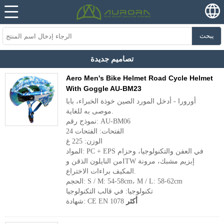
يبحث
تصاميم جديدة
Aero Men's Bike Helmet Road Cycle Helmet
With Goggle AU-BM23
أورورا - أدخل المورد الصين خوذة الخبراء، بابا
موصى به للغاية.
نموذج رقم: AU-BM06
الفتحات: الفتحات 24
الوزن: 225 غ
المواد: PC + EPS في العفن والتكنولوجيا، وحزام
من النايلون الذقن وITW إبزيم مشبك، مرونة
المكيف براءات الاختراع.
الحجم: S / M: 54-58cm، M / L: 58-62cm
تكنولوجيا: في قالب التكنولوجيا
أكثر
شهادة: CE EN 1078