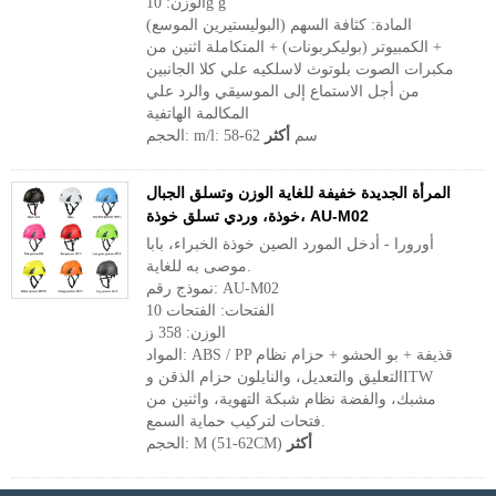
الوزن: 10g g
المادة: كثافة السهم (البوليستيرين الموسع)
+ الكمبيوتر (بوليكربونات) + المتكاملة اثنين من
مكبرات الصوت بلوتوث لاسلكيه علي كلا الجانبين
من أجل الاستماع إلى الموسيقي والرد علي
المكالمة الهاتفية
الحجم: m/l: 58-62 سم
أكثر
المرأة الجديدة خفيفة للغاية الوزن وتسلق الجبال
خوذة، وردي تسلق خوذة، AU-M02
أورورا - أدخل المورد الصين خوذة الخبراء، بابا
موصى به للغاية.
نموذج رقم: AU-M02
الفتحات: الفتحات 10
الوزن: 358 ز
المواد: ABS / PP قذيفة + بو الحشو + حزام نظام
التعليق والتعديل، والنايلون حزام الذقن وITW
مشبك، والفضة نظام شبكة التهوية، واثنين من
فتحات لتركيب حماية السمع.
أكثر
الحجم: M (51-62CM)