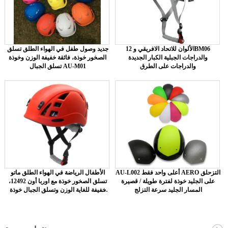
12 الألوان للاتحاد الافريقي وBM06
جديد وصول طفل في الهواء الطلق تسلق
والدراجات الجبلية الكبار الجديدة
الصخور خوذة، فائقة خفيفة الوزن وخوذة
والدراجات على الطرق
تسلق الجبال AU-M01
AU-L002 أعلى واحد فقط AERO التزحلق
الأطفال الرياضة في الهواء الطلق ماتو
على الجليد خوذة لفترة طويلة / قصيرة
تسلق الصخور خوذة مع اوربا أون 12492،
المسار الجليد سرعة التزلج
خفيفة للغاية الوزن وتسلق الجبال خوذة
AU-M01