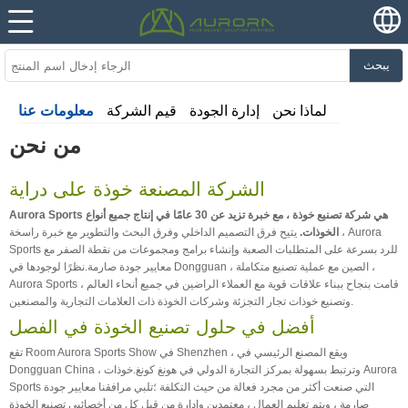
يبحث
لماذا نحن
إدارة الجودة
قيم الشركة
معلومات عنا
من نحن
الشركة المصنعة خوذة على دراية
Aurora Sports هي شركة تصنيع خوذة ، مع خبرة تزيد عن 30 عامًا في إنتاج جميع أنواع
الخوذات.
يتيح فرق التصميم الداخلي وفرق البحث والتطوير مع خبرة راسخة ، Aurora
Sports للرد بسرعة على المتطلبات الصعبة وإنشاء برامج ومجموعات من نقطة الصفر مع
معايير جودة صارمة.نظرًا لوجودها في Dongguan ، الصين مع عملية تصنيع متكاملة ،
Aurora Sports ، قامت بنجاح ببناء علاقات قوية مع العملاء الراضين في جميع أنحاء العالم
وتصنيع خوذات تجار التجزئة وشركات الخوذة ذات العلامات التجارية والمصنعين.
أفضل في حلول تصنيع الخوذة في الفصل
تقع Room Aurora Sports Show في Shenzhen ، ويقع المصنع الرئيسي في
Dongguan China ، وترتبط بسهولة بمركز التجارة الدولي في هونغ كونغ.خوذات Aurora
Sports التي صنعت أكثر من مجرد فعالة من حيث التكلفة ؛تلبي مرافقنا معايير جودة
صارمة ، ويتم تعليم العمال ، معتمدين وإدارة من قبل كل من أخصائيي تصنيع الخوذة