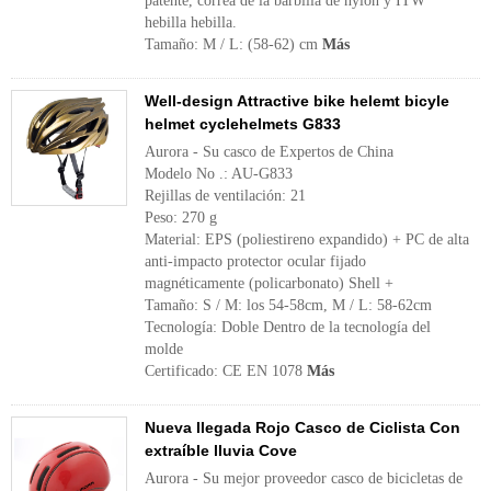
patente, correa de la barbilla de nylon y ITW
hebilla hebilla.
Tamaño: M / L: (58-62) cm
Más
Well-design Attractive bike helemt bicyle
helmet cyclehelmets G833
Aurora - Su casco de Expertos de China
Modelo No .: AU-G833
Rejillas de ventilación: 21
Peso: 270 g
Material: EPS (poliestireno expandido) + PC de alta
anti-impacto protector ocular fijado
magnéticamente (policarbonato) Shell +
Tamaño: S / M: los 54-58cm, M / L: 58-62cm
Tecnología: Doble Dentro de la tecnología del
molde
Certificado: CE EN 1078
Más
Nueva llegada Rojo Casco de Ciclista Con
extraíble lluvia Cove
Aurora - Su mejor proveedor casco de bicicletas de