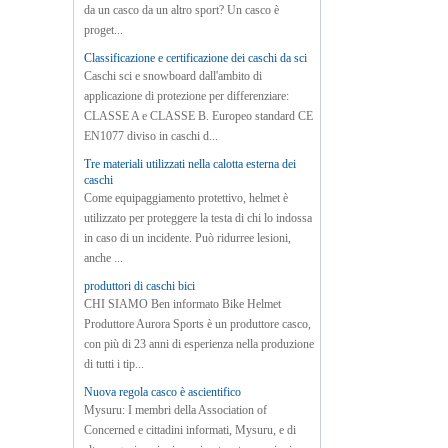
da un casco da un altro sport? Un casco è
proget...
Classificazione e certificazione dei caschi da sci
Caschi sci e snowboard dall'ambito di
applicazione di protezione per differenziare:
CLASSE A e CLASSE B. Europeo standard CE
EN1077 diviso in caschi d...
Tre materiali utilizzati nella calotta esterna dei
caschi
Come equipaggiamento protettivo, helmet è
utilizzato per proteggere la testa di chi lo indossa
in caso di un incidente. Può ridurree lesioni,
anche ...
produttori di caschi bici
CHI SIAMO Ben informato Bike Helmet
Produttore Aurora Sports è un produttore casco,
con più di 23 anni di esperienza nella produzione
di tutti i tip...
Nuova regola casco è ascientifico
Mysuru: I membri della Association of
Concerned e cittadini informati, Mysuru, e di