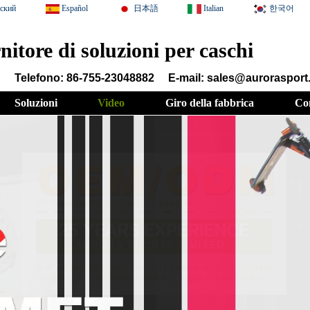
сский
Español
日本語
Italian
한국어
rnitore di soluzioni per caschi
Telefono: 86-755-23048882
E-mail: sales@auroraspor
Soluzioni
Video
Giro della fabbrica
Con