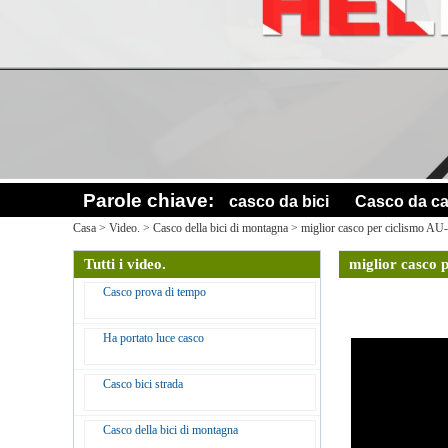
Parole chiave:
casco da bici
Casco da ca
Casa
>
Video.
>
Casco della bici di montagna
>
miglior casco per ciclismo A
Tutti i video.
miglior casco
Casco prova di tempo
Ha portato luce casco
Casco bici strada
Casco della bici di montagna