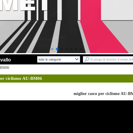
vallo
tutte le categorie
Servizio di ricerca e
U-BM06
sviluppoL
 per ciclismo AU-BM06
Nuovi disegniL
Casco bici adultoL
miglior casco per ciclismo AU-B
Casco bambiniL
Skate cascoL
Arrampicata su roccia
cascoL
Casco equestreL
Casco da sciL