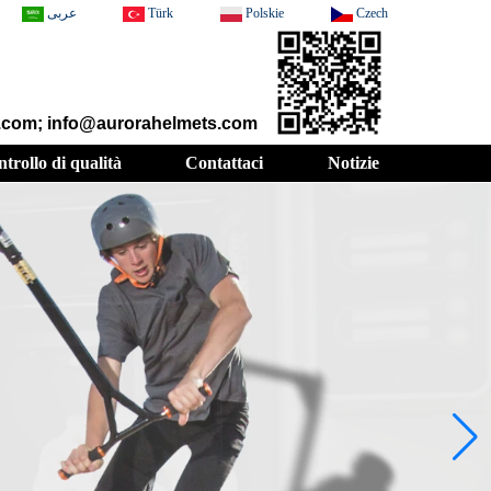
عربى
Türk
Polskie
Czech
t.com; info@aurorahelmets.com
trollo di qualità
Contattaci
Notizie