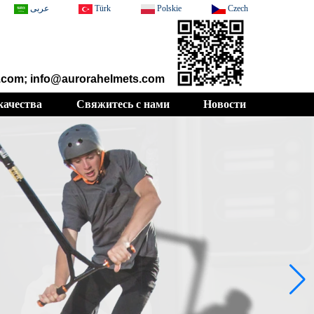
عربى
Türk
Polskie
Czech
.com; info@aurorahelmets.com
качества
Свяжитесь с нами
Новости