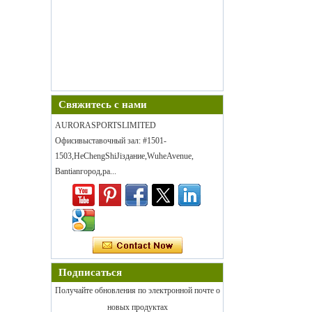
Свяжитесь с нами
AURORASPORTSLIMITED
Офисивыставочный зал: #1501-
1503,HeChengShiJiздание,WuheAvenue,
Bantianгород,ра...
Подписаться
Получайте обновления по электронной почте о
новых продуктах