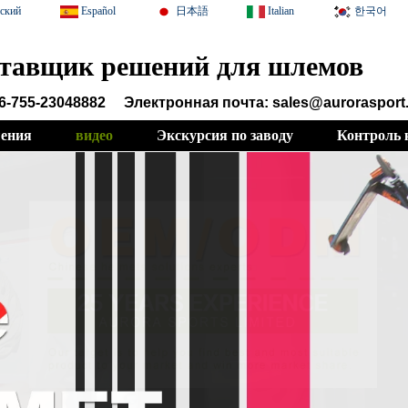
сский
Español
日本語
Italian
한국어
тавщик решений для шлемов
6-755-23048882
Электронная почта: sales@aurorasport
ения
видео
Экскурсия по заводу
Контроль 