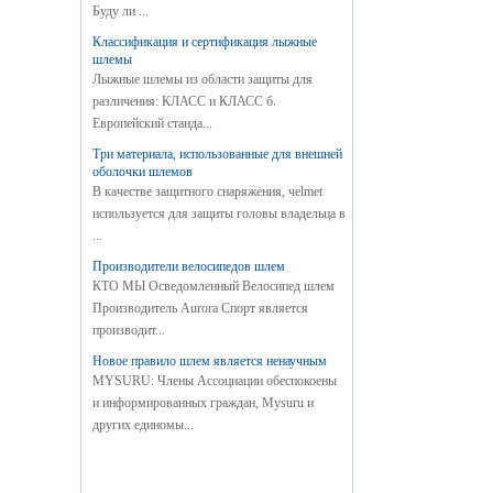
Буду ли ...
Классификация и сертификация лыжные
шлемы
Лыжные шлемы из области защиты для
различения: КЛАСС и КЛАСС б.
Европейский станда...
Три материала, использованные для внешней
оболочки шлемов
В качестве защитного снаряжения, чelmet
используется для защиты головы владельца в
...
Производители велосипедов шлем
КТО МЫ Осведомленный Велосипед шлем
Производитель Aurora Спорт является
производит...
Новое правило шлем является ненаучным
MYSURU: Члены Ассоциации обеспокоены
и информированных граждан, Mysuru и
других единомы...