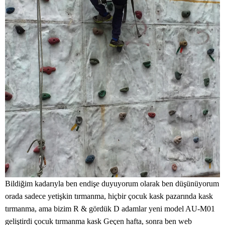
Bildiğim kadarıyla ben endişe duyuyorum olarak ben düşünüyorum
orada sadece yetişkin tırmanma, hiçbir çocuk kask pazarında kask
tırmanma, ama bizim R & gördük D adamlar yeni model AU-M01
geliştirdi
çocuk tırmanma kask
Geçen hafta, sonra ben web