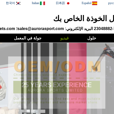
한국어
Italian
日本語
Español
русс
 الخوذة الخاص بك
البريد الإلكتروني: sales@aurorasport.com؛ info@aurorahelmets.com
حلول
فيديو
جولة في المعمل