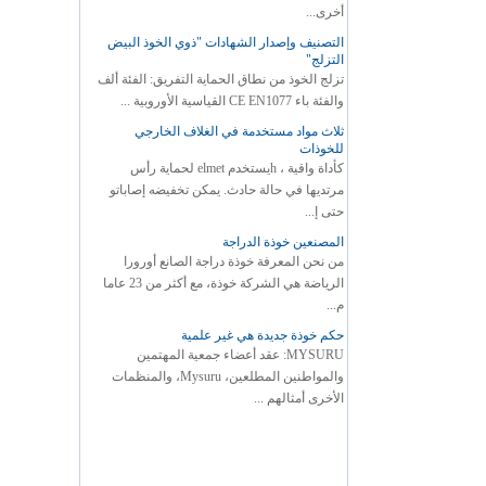
أخرى...
التصنيف وإصدار الشهادات "ذوي الخوذ البيض
التزلج"
تزلج الخوذ من نطاق الحماية التفريق: الفئة ألف
والفئة باء CE EN1077 القياسية الأوروبية ...
ثلاث مواد مستخدمة في الغلاف الخارجي
للخوذات
كأداة واقية ، hيستخدم elmet لحماية رأس
مرتديها في حالة حادث. يمكن تخفيضه إصاباتو
حتى إ...
المصنعين خوذة الدراجة
من نحن المعرفة خوذة دراجة الصانع أورورا
الرياضة هي الشركة خوذة، مع أكثر من 23 عاما
م...
حكم خوذة جديدة هي غير علمية
MYSURU: عقد أعضاء جمعية المهتمين
والمواطنين المطلعين، Mysuru، والمنظمات
الأخرى أمثالهم ...