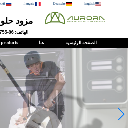
кий
français
Deutsche
English
مزود حلول
الهاتف: 86-755-23048882
products
الصفحة الرئيسية
عنا