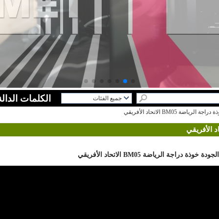
الكلمات الدالة
جميع الفئات
خدمة R & DL
تصاميم جديدةL
خوذة دراجة الكبارL
خوذة الاطفالL
تزلج خوذةL
تسلق الصخور خوذةL
خوذة الفروسيةL
خوذة التزلجL
خوذة الأمانL