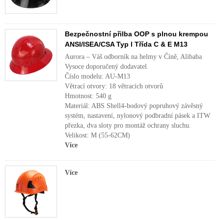
Bezpečnostní přilba OOP s plnou krempou
ANSI/ISEA/CSA Typ l Třída C & E M13
Aurora – Váš odborník na helmy v Číně, Alibaba
Vysoce doporučený dodavatel.
Číslo modelu: AU-M13
Větrací otvory: 18 větracích otvorů
Hmotnost: 540 g
Materiál: ABS Shell4-bodový popruhový závěsný
systém, nastavení, nylonový podbradní pásek a ITW
přezka, dva sloty pro montáž ochrany sluchu.
Velikost: M (55-62CM)
Více
Více