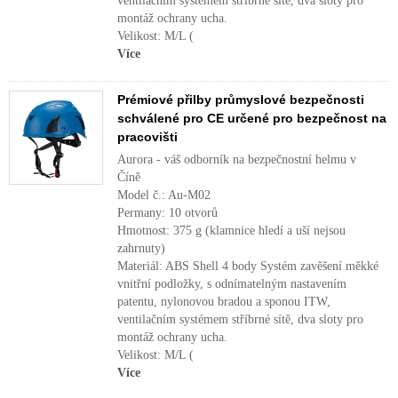
ventilačním systémem stříbrné sítě, dva sloty pro
montáž ochrany ucha.
Velikost: M/L (
Více
Prémiové přilby průmyslové bezpečnosti
schválené pro CE určené pro bezpečnost na
pracovišti
Aurora - váš odborník na bezpečnostní helmu v
Číně
Model č.: Au-M02
Permany: 10 otvorů
Hmotnost: 375 g (klamnice hledí a uší nejsou
zahrnuty)
Materiál: ABS Shell 4 body Systém zavěšení měkké
vnitřní podložky, s odnímatelným nastavením
patentu, nylonovou bradou a sponou ITW,
ventilačním systémem stříbrné sítě, dva sloty pro
montáž ochrany ucha.
Velikost: M/L (
Více