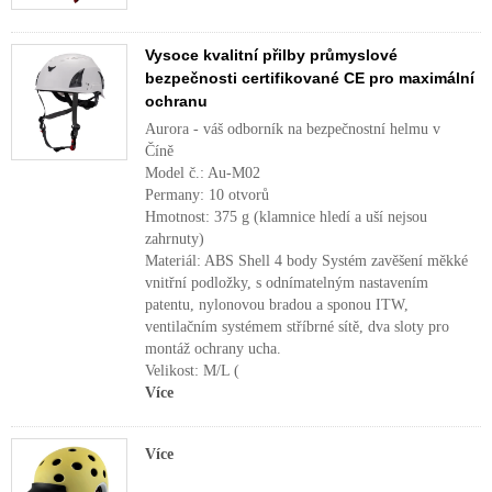
Vysoce kvalitní přilby průmyslové
bezpečnosti certifikované CE pro maximální
ochranu
Aurora - váš odborník na bezpečnostní helmu v
Číně
Model č.: Au-M02
Permany: 10 otvorů
Hmotnost: 375 g (klamnice hledí a uší nejsou
zahrnuty)
Materiál: ABS Shell 4 body Systém zavěšení měkké
vnitřní podložky, s odnímatelným nastavením
patentu, nylonovou bradou a sponou ITW,
ventilačním systémem stříbrné sítě, dva sloty pro
montáž ochrany ucha.
Velikost: M/L (
Více
Více