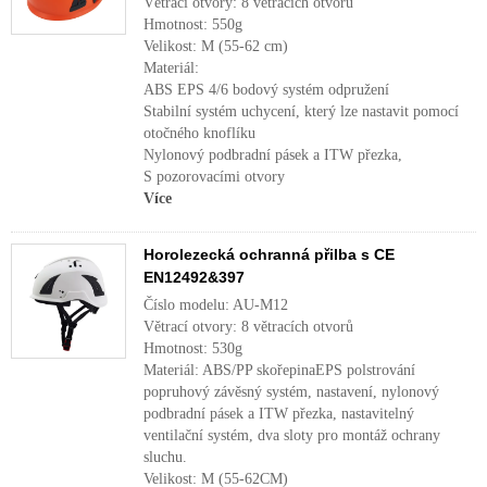
Větrací otvory: 8 větracích otvorů
Hmotnost: 550g
Velikost: M (55-62 cm)
Materiál:
ABS EPS 4/6 bodový systém odpružení
Stabilní systém uchycení, který lze nastavit pomocí
otočného knoflíku
Nylonový podbradní pásek a ITW přezka,
S pozorovacími otvory
Více
Horolezecká ochranná přilba s CE
EN12492&397
Číslo modelu: AU-M12
Větrací otvory: 8 větracích otvorů
Hmotnost: 530g
Materiál: ABS/PP skořepinaEPS polstrování
popruhový závěsný systém, nastavení, nylonový
podbradní pásek a ITW přezka, nastavitelný
ventilační systém, dva sloty pro montáž ochrany
sluchu.
Velikost: M (55-62CM)