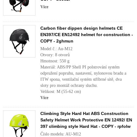
Více
Carbon fiber dippen design helmets CE
EN397/CE EN12492 helmet for construction -
COPY - 2ghmun
Model č.: Au-M12
Otvory: 8 otvorů
Hmotnost: 550 g
Materiál: ABS/PP Shell PI polstrování systém
odpružení popruhu, nastavení, nylonovou bradu a
ITW spona, ventilační systém stříbrné sítě, dva
sloty pro montáž ochrany sluchu.
Velikost: M (55-62 cm)
Více
Climbing Style Hard Hat ABS Construction
Safety Helmet Work Protective EN 12492/ EN
397 climbing style Hard Hat - COPY - rpfolw
Číslo modelu: AU-M12