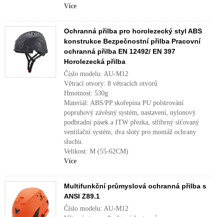
Více
Ochranná přilba pro horolezecký styl ABS
konstrukce Bezpečnostní přilba Pracovní
ochranná přilba EN 12492/ EN 397
Horolezecká přilba
Číslo modelu: AU-M12
Větrací otvory: 8 větracích otvorů
Hmotnost: 530g
Materiál: ABS/PP skořepina PU polstrování
popruhový závěsný systém, nastavení, nylonový
podbradní pásek a ITW přezka, stříbrný síťovaný
ventilační systém, dva sloty pro montáž ochrany
sluchu.
Velikost: M (55-62CM)
Více
Multifunkční průmyslová ochranná přilba s
ANSI Z89.1
Číslo modelu: AU-M12