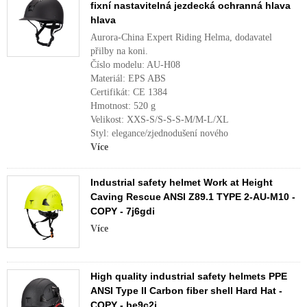
fixní nastavitelná jezdecká ochranná hlava
hlava
Aurora-China Expert Riding Helma, dodavatel
přilby na koni.
Číslo modelu: AU-H08
Materiál: EPS ABS
Certifikát: CE 1384
Hmotnost: 520 g
Velikost: XXS-S/S-S-S-M/M-L/XL
Styl: elegance/zjednodušení nového
Více
Industrial safety helmet Work at Height
Caving Rescue ANSI Z89.1 TYPE 2-AU-M10 -
COPY - 7j6gdi
Více
High quality industrial safety helmets PPE
ANSI Type II Carbon fiber shell Hard Hat -
COPY - be9c2i