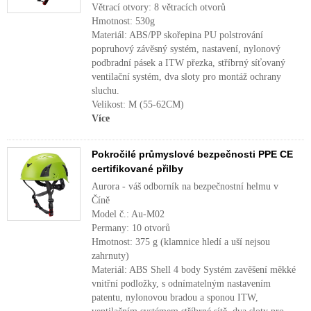
Větrací otvory: 8 větracích otvorů
Hmotnost: 530g
Materiál: ABS/PP skořepina PU polstrování
popruhový závěsný systém, nastavení, nylonový
podbradní pásek a ITW přezka, stříbrný síťovaný
ventilační systém, dva sloty pro montáž ochrany
sluchu.
Velikost: M (55-62CM)
Více
Pokročilé průmyslové bezpečnosti PPE CE
certifikované přilby
Aurora - váš odborník na bezpečnostní helmu v
Číně
Model č.: Au-M02
Permany: 10 otvorů
Hmotnost: 375 g (klamnice hledí a uší nejsou
zahrnuty)
Materiál: ABS Shell 4 body Systém zavěšení měkké
vnitřní podložky, s odnímatelným nastavením
patentu, nylonovou bradou a sponou ITW,