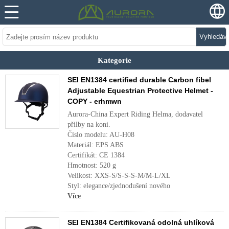
Vyhledáv
Kategorie
SEI EN1384 certified durable Carbon fibel
Adjustable Equestrian Protective Helmet -
COPY - erhmwn
Aurora-China Expert Riding Helma, dodavatel
přilby na koni.
Číslo modelu: AU-H08
Materiál: EPS ABS
Certifikát: CE 1384
Hmotnost: 520 g
Velikost: XXS-S/S-S-S-M/M-L/XL
Styl: elegance/zjednodušení nového
Více
SEI EN1384 Certifikovaná odolná uhlíková