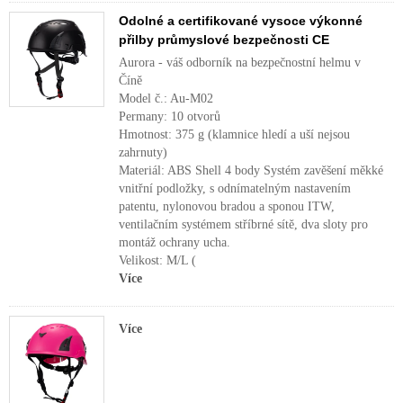
Odolné a certifikované vysoce výkonné
přilby průmyslové bezpečnosti CE
Aurora - váš odborník na bezpečnostní helmu v
Číně
Model č.: Au-M02
Permany: 10 otvorů
Hmotnost: 375 g (klamnice hledí a uší nejsou
zahrnuty)
Materiál: ABS Shell 4 body Systém zavěšení měkké
vnitřní podložky, s odnímatelným nastavením
patentu, nylonovou bradou a sponou ITW,
ventilačním systémem stříbrné sítě, dva sloty pro
montáž ochrany ucha.
Velikost: M/L (
Více
Více