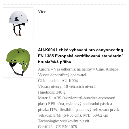
Více
AU-K004 Lehké vybavení pro canyoneering
EN 1385 Evropská certifikovaná standardní
bruslařská přilba
Aurora – Váš odborník na helmy v Číně, Alibaba
Vysoce doporučený dodavatel.
Číslo modelu: AU-K004
Větrací otvory: 10 větracích otvorů
Hmotnost: 340 g
Materiál: ABS (akrylonitril-butadien-styrenový
plast) EPS pěna, nylonový podbradní pásek a
přezka ITW, flexibilní patentový seřizovací prvek.
Velikost: S/M: (54-58 cm), M/L: 58-62 cm
Technologie: vstřikování plastů
Certifikát: CE EN 1078