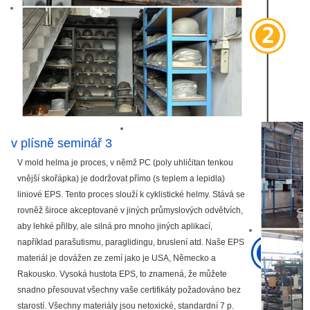
v plísně seminář 3
V mold helma je proces, v němž PC (poly uhličitan tenkou
vnější skořápka) je dodržovat přímo (s teplem a lepidla)
liniové EPS. Tento proces slouží k cyklistické helmy. Stává se
rovněž široce akceptované v jiných průmyslových odvětvích,
aby lehké přilby, ale silná pro mnoho jiných aplikací,
například parašutismu, paraglidingu, bruslení atd. Naše EPS
materiál je dovážen ze zemí jako je USA, Německo a
Rakousko. Vysoká hustota EPS, to znamená, že můžete
snadno přesouvat všechny vaše certifikáty požadováno bez
starostí. Všechny materiály jsou netoxické, standardní 7 p.