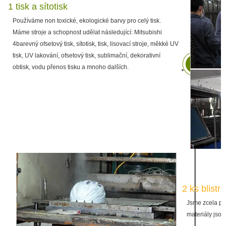
1 tisk a sítotisk
Používáme non toxické, ekologické barvy pro celý tisk.
Máme stroje a schopnost udělat následující: Mitsubishi
4barevný ofsetový tisk, sítotisk, tisk, lisovací stroje, měkké UV
tisk, UV lakování, ofsetový tisk, sublimační, dekorativní
obtisk, vodu přenos tisku a mnoho dalších.
2 ks blistr
Jsme zcela př
materiály jsou