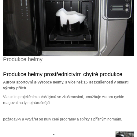
Produkce helmy
Produkce helmy prostřednictvím chytré produkce
Aurora sportovní je výrobce helmy, s více než 15 let zkušeností v oblasti
výroby přileb.
Vlastním projekčním a VaV týmů se zkušenostmi, umožňuje Aurora rychle
reagovat na ty nejnáročnější
požadavky a vytvářet od nuly celé programy a sbírky s přísným normám.