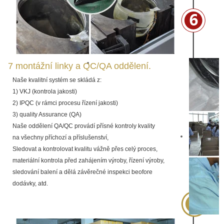
7 montážní linky a QC/QA oddělení.
Naše kvalitní systém se skládá z:
1) VKJ (kontrola jakosti)
2) IPQC (v rámci procesu řízení jakosti)
3) quality Assurance (QA)
Naše oddělení QA/QC provádí přísné kontroly kvality
na všechny příchozí a příslušenství,
Sledovat a kontrolovat kvalitu vážně přes celý proces,
materiální kontrola před zahájením výroby, řízení výroby,
sledování balení a dělá závěrečné inspekci beofore
dodávky, atd.