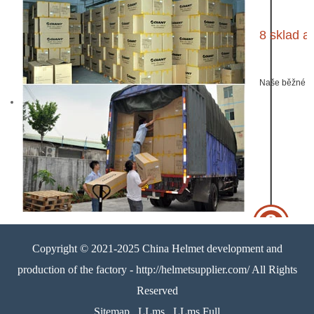
8 sklad a
Naše běžné bal
Copyright © 2021-2025 China Helmet development and
production of the factory - http://helmetsupplier.com/ All Rights
Reserved
Sitemap
LLms
LLms Full