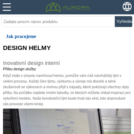
Vyhledáv
Jak pracujeme
DESIGN HELMY
Inovativní design interní
Přilbu design služby
Když máte v úmyslu navrhnout helmu, pomůže vám náš návrhářský tým v
celém procesu. Každý člen týmu, výzkumu a vývoje má dlouhé a silné
zkušenosti ve výkresech a mohou přijít s nápady, které pokrývají všechny styly
přilby. Na počátku najdete módní tabulky, ze kterých můžete získat inspiraci pro
vytvoření modelu. Naše konstrukční tým bude trvat vás vést, kdo doprovázet
vás provede všemi kroky.