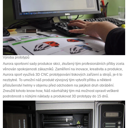
Výroba prototypů
Aurora sportovní sady produkce skici, zkušený tým profesionálních přilby zcela
věnován spokojenosti zákazníků. Zaměření na inovace, kreativita a produkce,
Aurora sport využívá 3D CNC prototypování tiskových zařízení a strojů, je-li to
nezbytné. To umožní náš produkt vývojový tým vytvořit přilbu a některé
příslušenství helmy v objemu před odchodem na jakýkoli druh obrábění.
Zneužití tohoto know-how, Náš návrhářský tým má možnost opravit veškeré
podrobnosti s nízkými náklady a produkovat 3D prototypy do 15 dnů.