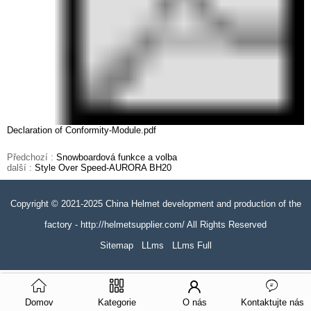
Declaration of Conformity-Module.pdf
Předchozí :
Snowboardová funkce a volba
další :
Style Over Speed-AURORA BH20
Copyright © 2021-2025 China Helmet development and production of the
factory - http://helmetsupplier.com/ All Rights Reserved
Sitemap
LLms
LLms Full
Domov
Kategorie
O nás
Kontaktujte nás