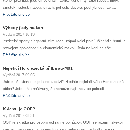
Koně, jako lidé, jsou emocionální zvíře. Koně mají také radost, hněv,
smutek, radost, napětí, strach, pohodlí, důvěra, pochybnosti, zv......
Přečtěte si více
Výhody jízdy na koni
Vydání 2017-10-19
jezdecké sporty elegantní stimulace, západ volal první ušlechtilé hnutí, s
rozvojem společnosti a ekonomický rozvoj, jízda na koni se tiše ......
Přečtěte si více
Nejlehčí Horolezecká přilba au-M01
Vydání 2017-09-05
Jste muž, který miluje horolezectví? Hledáte nejlehčí váhu Horolezecká
přilba? Jste stále naštvaný, že nemůže najít nejvíce pohodlí ......
Přečtěte si více
K čemu je OOP?
Vydání 2017-08-31
OOP je zkratka pro osobní ochranné pomůcky. OOP se rozumí jakékoli
zařízení nebo přístroj určený k nošení nebo držení jednotlivcem pr......