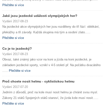
Přečtěte si více
Jaké jsou jezdecké události olympijských her?
Vydání 2017-08-23
Na jezdecké akce olympijských her jsou rozděleny do tří fází: oblékání,
překážky a tři závody. Každá skupina má tým a osobní zlato......
Přečtěte si více
Co je to jezdecký?
Vydání 2017-08-23
Obvaz, také známý jako vzor na koni a jízda na koni jezdecké, je
základem jezdecké sporty, vznikl v 4-5 století př. Na počátku dvacátého
......
Přečtěte si více
Proč chcete nosit helmu - cyklistickou helmu
Vydání 2017-07-20
Jedním z důvodů, proč na kole musí nosit helmu je chránit svou mysl.
Zákony 21 států Spojených států stanoví, že jízda kole musí nosit......
Přečtěte si více