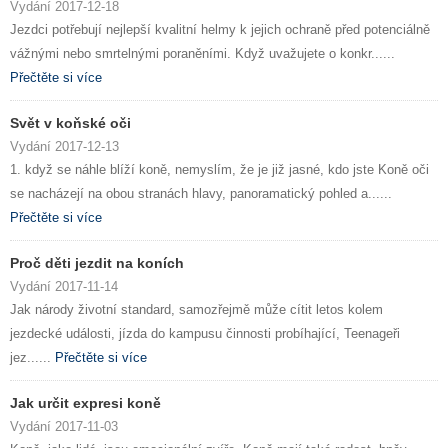
Vydání 2017-12-18
Jezdci potřebují nejlepší kvalitní helmy k jejich ochraně před potenciálně
vážnými nebo smrtelnými poraněními. Když uvažujete o konkr......
Přečtěte si více
Svět v koňské oči
Vydání 2017-12-13
1. když se náhle blíží koně, nemyslím, že je již jasné, kdo jste Koně oči
se nacházejí na obou stranách hlavy, panoramatický pohled a......
Přečtěte si více
Proč děti jezdit na koních
Vydání 2017-11-14
Jak národy životní standard, samozřejmě může cítit letos kolem
jezdecké události, jízda do kampusu činnosti probíhající, Teenageři
jez......
Přečtěte si více
Jak určit expresi koně
Vydání 2017-11-03