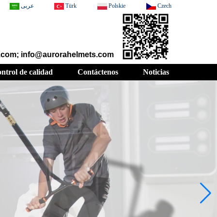
عربى
Türk
Polskie
Czech
t.com; info@aurorahelmets.com
ntrol de calidad
Contáctenos
Noticias