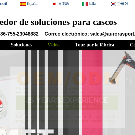
сский
Español
日本語
Italian
한국어
edor de soluciones para cascos
 86-755-23048882
Correo electrónico: sales@auroraspor
Soluciones
Vídeo
Tour por la fábrica
Co