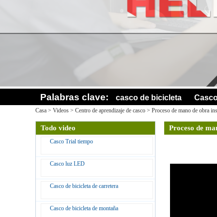
Palabras clave:
casco de bicicleta
Casco
Casa
>
Videos
>
Centro de aprendizaje de casco
>
Proceso de mano de obra in
Todo video
Proceso de ma
Casco Trial tiempo
Casco luz LED
Casco de bicicleta de carretera
Casco de bicicleta de montaña