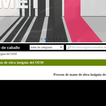
 de caballo
todas las categorias
Servicio de I + DL
signia del OEM
Nuevos DiseñosL
no de obra insignia del OEM
Casco de bicicleta adultoL
Niños cascoL
Proceso de mano de obra insignia 
Skate cascoL
Casco de EscaladaL
Casco EcuestreL
Casco del esquíL
Casco de seguridadL