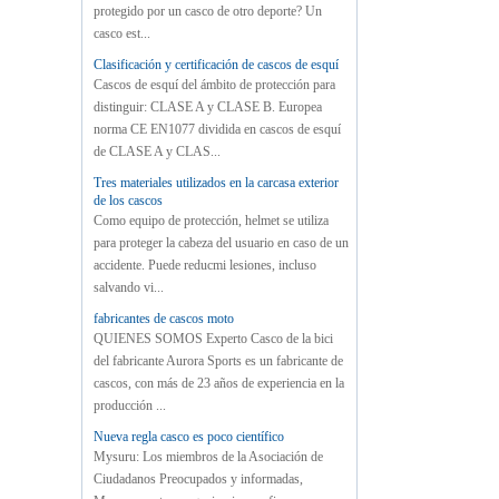
protegido por un casco de otro deporte? Un
casco est...
Clasificación y certificación de cascos de esquí
Cascos de esquí del ámbito de protección para
distinguir: CLASE A y CLASE B. Europea
norma CE EN1077 dividida en cascos de esquí
de CLASE A y CLAS...
Tres materiales utilizados en la carcasa exterior
de los cascos
Como equipo de protección, helmet se utiliza
para proteger la cabeza del usuario en caso de un
accidente. Puede reducmi lesiones, incluso
salvando vi...
fabricantes de cascos moto
QUIENES SOMOS Experto Casco de la bici
del fabricante Aurora Sports es un fabricante de
cascos, con más de 23 años de experiencia en la
producción ...
Nueva regla casco es poco científico
Mysuru: Los miembros de la Asociación de
Ciudadanos Preocupados y informadas,