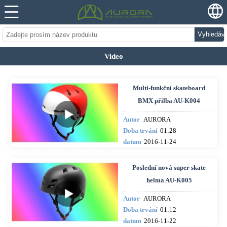
Vyhledáv
Video
Multi-funkční skateboard
BMX přilba AU-K004
Autor
AURORA
Doba trvání
01:28
datum
2016-11-24
Poslední nová super skate
helma AU-K005
Autor
AURORA
Doba trvání
01:12
datum
2016-11-22