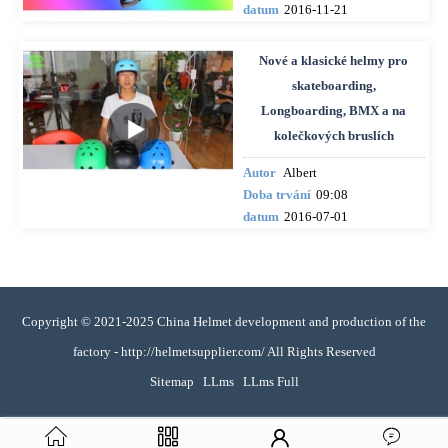
datum
2016-11-21
Nové a klasické helmy pro
skateboarding,
Longboarding, BMX a na
kolečkových bruslích
Autor
Albert
Doba trvání
09:08
datum
2016-07-01
Copyright © 2021-2025 China Helmet development and production of the
factory - http://helmetsupplier.com/ All Rights Reserved
Sitemap
LLms
LLms Full