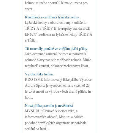
helmou z jiného sportu? Helma je určena pro
speci...
Klasifikaci a certifikaci lyžařské helmy
Lyžařské helmy z oboru ochrany k odlišení:
TŘÍDY A a TŘÍDY B. Evropský standard CE
EN1077 rozdělena na lyžařské helmy TŘÍDY A
a TŘÍD...
Tři materiály použité ve vnějším plášti přilby
Jako ochranné zařízení, helmet se používá k
ochraně hlavy nositele v případě nehoda. Může
redukceE zranění, dokonce zachraňovat život...
Výrobci bike helma
KDO JSME Informovaný Bike přilba Výrobce
Aurora Sports je výrobce helma, s více než 23
let zkušeností na výrobu všech druhů přileb. In-
hou...
Nová přilba pravidlo je nevědecká
MYSURU: Členové Asociace týká, a
informovaných občanů, Mysuru a dalších
podobně smýšlejících organizací uspořádala
setkání na Insti...