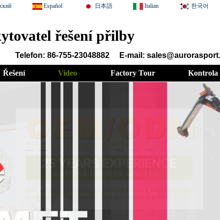
сский
Español
日本語
Italian
한국어
ytovatel řešení přilby
Telefon: 86-755-23048882
E-mail: sales@auroraspor
Řešení
Video
Factory Tour
Kontrola 