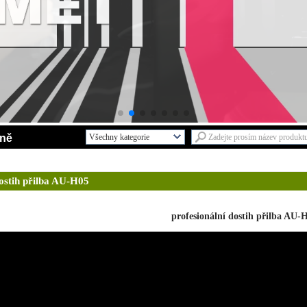
oně
Všechny kategorie
Servis R & DL
Nové vzoryL
dostih přilba AU-H05
Dospělé cyklistická přilbaL
Děti helmaL
profesionální dostih přilba AU-
Skate přilbaL
Horolezectví přilbaL
Jezdecké helmaL
Ski helmaL
Bezpečnostní přilbaL