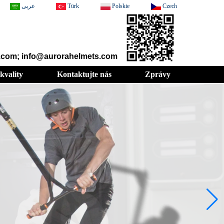
عربى
Türk
Polskie
Czech
t.com; info@aurorahelmets.com
kvality
Kontaktujte nás
Zprávy