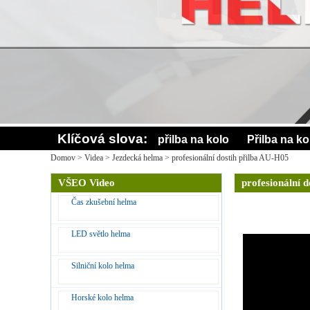
Klíčová slova:
přilba na kolo
Přilba na k
Domov
>
Videa
>
Jezdecká helma
>
profesionální dostih přilba AU-H05
VŠEO Video
profesionální 
Čas zkušební helma
LED světlo helma
Silniční kolo helma
Horské kolo helma