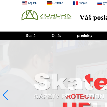
English
Deutsche
français
ру
Váš posk
Domů
O nás
produkty