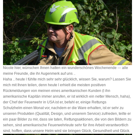
Nicole hier, wünschen Ihnen hatten ein wunderschönes Wochenende --- alle
meine Freunde, die ihr Augenmerk auf uns ..
Haha .. heute l fühlte mich sehr sehr glücklich, wissen Sie, warum? Lassen Sie
mich mit Ihnen teilen, denn heute l erhielt die meisten positiven
Rückmeldungen von meinen eines amerikanischen Kunden (l ihn
amerikanische Kapitän immer anrufen, er ist wirklich ein netter Mensch, haha),
der Chef der Feuerwehr in USA ist er, befahl er, einige Rettungs
Schutzhelm
einen Monat vor, nachdem er die Ware erhalten, ist er sehr zu
unseren Produkten (Qualität, Design, und unserem Service) zufrieden, teilte er
ein paar Bilder zu mir, dass sie taten, Rettungsaktionen, die von den Bildern zu
sehen, sind amerikanische Feuerwehrleute sehr für ihre Arbeit verantwortlich
sind, hoffen, dass unsere
Helm
wird sie bringen Glück, Gesundheit und Glück.